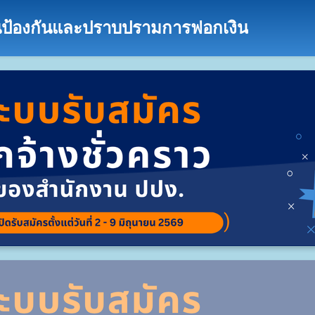
นป้องกันและปราบปรามการฟอกเงิน